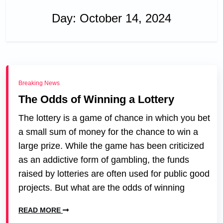
Day:
October 14, 2024
Breaking News
The Odds of Winning a Lottery
The lottery is a game of chance in which you bet
a small sum of money for the chance to win a
large prize. While the game has been criticized
as an addictive form of gambling, the funds
raised by lotteries are often used for public good
projects. But what are the odds of winning
READ MORE