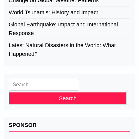
Change on Global Weather Patterns
World Tsunamis: History and Impact
Global Earthquake: Impact and International
Response
Latest Natural Disasters in the World: What
Happened?
Search
for:
SPONSOR