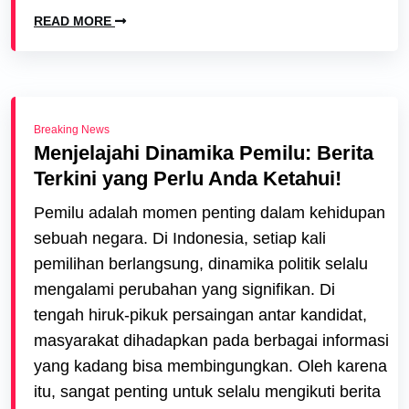
READ MORE
Breaking News
Menjelajahi Dinamika Pemilu: Berita
Terkini yang Perlu Anda Ketahui!
Pemilu adalah momen penting dalam kehidupan
sebuah negara. Di Indonesia, setiap kali
pemilihan berlangsung, dinamika politik selalu
mengalami perubahan yang signifikan. Di
tengah hiruk-pikuk persaingan antar kandidat,
masyarakat dihadapkan pada berbagai informasi
yang kadang bisa membingungkan. Oleh karena
itu, sangat penting untuk selalu mengikuti berita