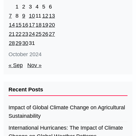
1
2
3
4
5
6
7
8
9
10
11
12
13
14
15
16
17
18
19
20
21
22
23
24
25
26
27
28
29
30
31
October 2024
« Sep
Nov »
Recent Posts
Impact of Global Climate Change on Agricultural
Sustainability
International Hurricanes: The Impact of Climate