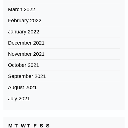
March 2022
February 2022
January 2022
December 2021
November 2021
October 2021
September 2021
August 2021
July 2021
M
T
W
T
F
S
S