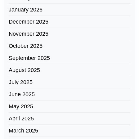
January 2026
December 2025
November 2025
October 2025
September 2025
August 2025
July 2025
June 2025
May 2025
April 2025
March 2025