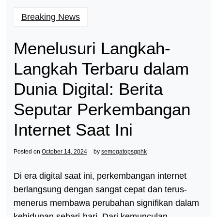
Breaking News
Menelusuri Langkah-
Langkah Terbaru dalam
Dunia Digital: Berita
Seputar Perkembangan
Internet Saat Ini
Posted on
October 14, 2024
by
semogatopsgphk
Di era digital saat ini, perkembangan internet
berlangsung dengan sangat cepat dan terus-
menerus membawa perubahan signifikan dalam
kehidupan sehari-hari. Dari kemunculan