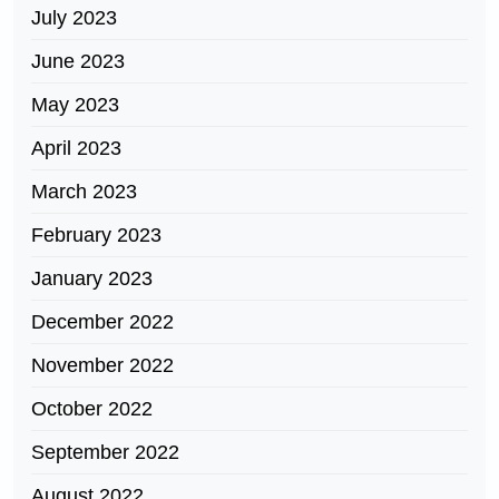
July 2023
June 2023
May 2023
April 2023
March 2023
February 2023
January 2023
December 2022
November 2022
October 2022
September 2022
August 2022