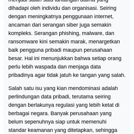
dihadapi oleh individu dan organisasi. Seiring
dengan meningkatnya penggunaan internet,
ancaman dari serangan siber juga semakin
kompleks. Serangan phishing, malware, dan
ransomware kini semakin marak, menargetkan
baik pengguna pribadi maupun perusahaan
besar. Hal ini menunjukkan bahwa setiap orang
perlu lebih waspada dan menjaga data
pribadinya agar tidak jatuh ke tangan yang salah.
Salah satu isu yang kian mendominasi adalah
perlindungan data pribadi, terutama seiring
dengan berlakunya regulasi yang lebih ketat di
berbagai negara. Banyak perusahaan yang
belum sepenuhnya siap untuk memenuhi
standar keamanan yang ditetapkan, sehingga