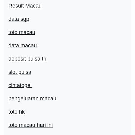
Result Macau
data sgp
toto macau
data macau
deposit pulsa tri
slot pulsa
cintatogel
pengeluaran macau
toto hk
toto macau hari ini