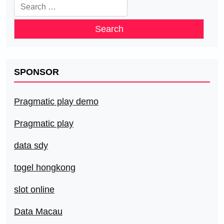
Search
for:
SPONSOR
Pragmatic play demo
Pragmatic play
data sdy
togel hongkong
slot online
Data Macau