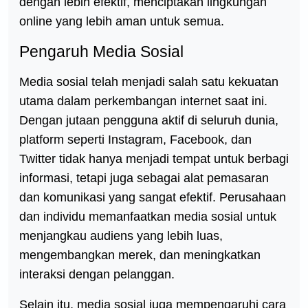
dengan lebih efektif, menciptakan lingkungan
online yang lebih aman untuk semua.
Pengaruh Media Sosial
Media sosial telah menjadi salah satu kekuatan
utama dalam perkembangan internet saat ini.
Dengan jutaan pengguna aktif di seluruh dunia,
platform seperti Instagram, Facebook, dan
Twitter tidak hanya menjadi tempat untuk berbagi
informasi, tetapi juga sebagai alat pemasaran
dan komunikasi yang sangat efektif. Perusahaan
dan individu memanfaatkan media sosial untuk
menjangkau audiens yang lebih luas,
mengembangkan merek, dan meningkatkan
interaksi dengan pelanggan.
Selain itu, media sosial juga mempengaruhi cara