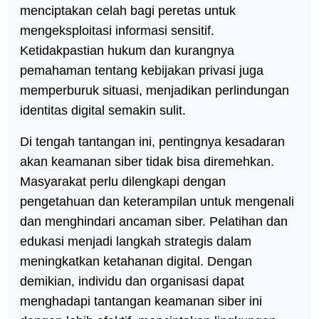
menciptakan celah bagi peretas untuk
mengeksploitasi informasi sensitif.
Ketidakpastian hukum dan kurangnya
pemahaman tentang kebijakan privasi juga
memperburuk situasi, menjadikan perlindungan
identitas digital semakin sulit.
Di tengah tantangan ini, pentingnya kesadaran
akan keamanan siber tidak bisa diremehkan.
Masyarakat perlu dilengkapi dengan
pengetahuan dan keterampilan untuk mengenali
dan menghindari ancaman siber. Pelatihan dan
edukasi menjadi langkah strategis dalam
meningkatkan ketahanan digital. Dengan
demikian, individu dan organisasi dapat
menghadapi tantangan keamanan siber ini