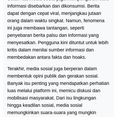
informasi disebarkan dan dikonsumsi. Berita
dapat dengan cepat viral, menjangkau jutaan
orang dalam waktu singkat. Namun, fenomena
ini juga membawa tantangan, seperti
penyebaran berita palsu dan informasi yang
menyesatkan. Pengguna kini dituntut untuk lebih
kritis dalam menilai sumber informasi dan
membedakan antara fakta dan hoaks.
Terakhir, media sosial juga berperan dalam
membentuk opini publik dan gerakan sosial.
Banyak isu penting yang mendapatkan perhatian
luas melalui platform ini, memicu diskusi dan
mobilisasi masyarakat. Dari isu lingkungan
hingga keadilan sosial, media sosial
memungkinkan suara-suara yang mungkin