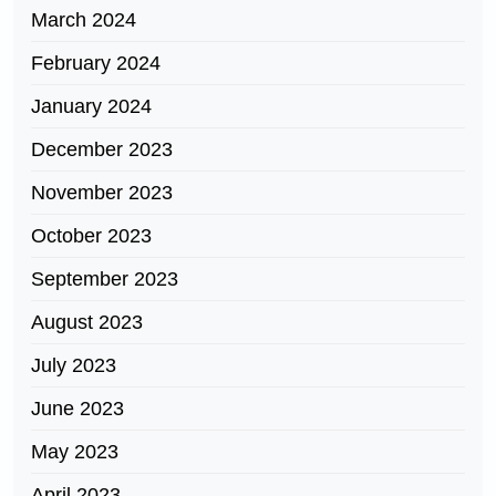
March 2024
February 2024
January 2024
December 2023
November 2023
October 2023
September 2023
August 2023
July 2023
June 2023
May 2023
April 2023