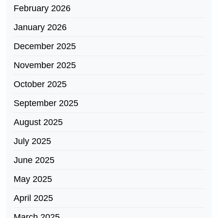
February 2026
January 2026
December 2025
November 2025
October 2025
September 2025
August 2025
July 2025
June 2025
May 2025
April 2025
March 2025