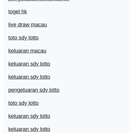
togel hk
live draw macau
toto sdy lotto
keluaran macau
keluaran sdy lotto
keluaran sdy lotto
pengeluaran sdy lotto
toto sdy lotto
keluaran sdy lotto
keluaran sdy lotto