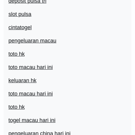
deposit pulsa tri
slot pulsa
cintatogel
pengeluaran macau
toto hk
toto macau hari ini
keluaran hk
toto macau hari ini
toto hk
togel macau hari ini
pengeluaran china hari ini