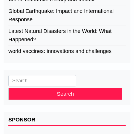
Global Earthquake: Impact and International
Response
Latest Natural Disasters in the World: What
Happened?
world vaccines: innovations and challenges
Search
for:
SPONSOR