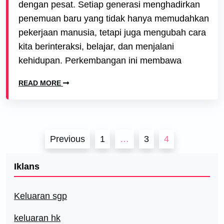
dengan pesat. Setiap generasi menghadirkan
penemuan baru yang tidak hanya memudahkan
pekerjaan manusia, tetapi juga mengubah cara
kita berinteraksi, belajar, dan menjalani
kehidupan. Perkembangan ini membawa
READ MORE
Posts
Previous
1
…
3
4
pagination
Iklans
Keluaran sgp
keluaran hk