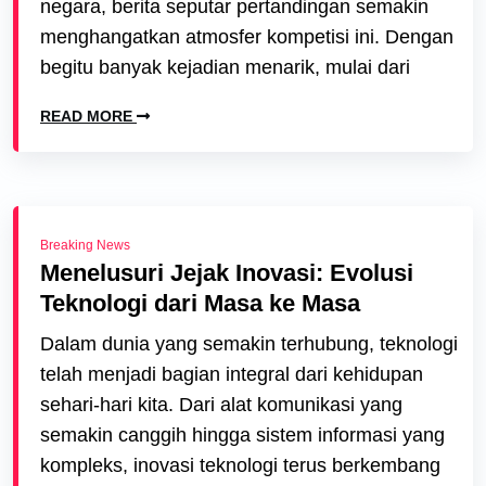
negara, berita seputar pertandingan semakin
menghangatkan atmosfer kompetisi ini. Dengan
begitu banyak kejadian menarik, mulai dari
READ MORE
Breaking News
Menelusuri Jejak Inovasi: Evolusi
Teknologi dari Masa ke Masa
Dalam dunia yang semakin terhubung, teknologi
telah menjadi bagian integral dari kehidupan
sehari-hari kita. Dari alat komunikasi yang
semakin canggih hingga sistem informasi yang
kompleks, inovasi teknologi terus berkembang