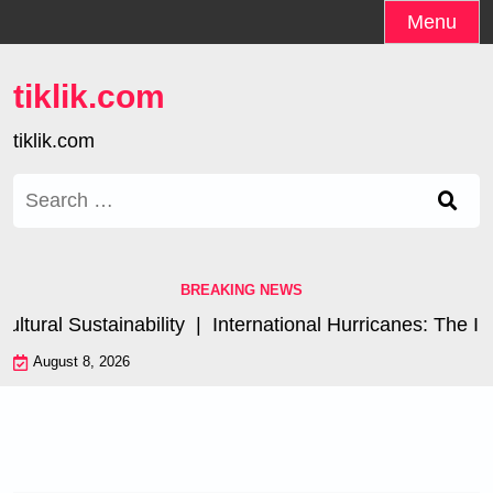
Skip
Menu
to
content
tiklik.com
tiklik.com
Search
for:
BREAKING NEWS
ral Sustainability |
International Hurricanes: The Impa
August 8, 2026