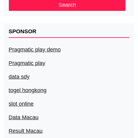
SPONSOR
Pragmatic play demo
Pragmatic play
data sdy
togel hongkong
slot online
Data Macau
Result Macau