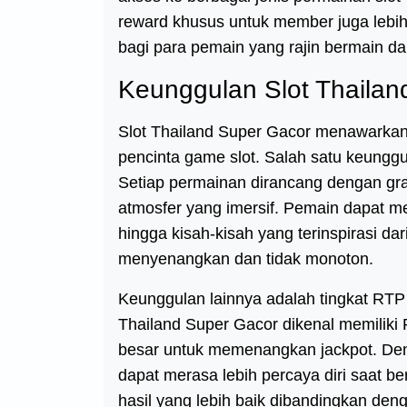
reward khusus untuk member juga lebih
bagi para pemain yang rajin bermain 
Keunggulan Slot Thailan
Slot Thailand Super Gacor menawarkan 
pencinta game slot. Salah satu keunggu
Setiap permainan dirancang dengan gr
atmosfer yang imersif. Pemain dapat mem
hingga kisah-kisah yang terinspirasi da
menyenangkan dan tidak monoton.
Keunggulan lainnya adalah tingkat RTP 
Thailand Super Gacor dikenal memiliki 
besar untuk memenangkan jackpot. Den
dapat merasa lebih percaya diri saat be
hasil yang lebih baik dibandingkan de