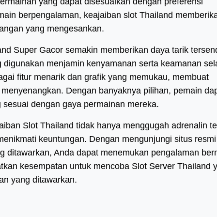
 permainan yang dapat disesuaikan dengan preferensi
ain berpengalaman, keajaiban slot Thailand memberik
nangan yang mengesankan.
iland Super Gacor semakin memberikan daya tarik tersend
ang digunakan menjamin kenyamanan serta keamanan se
agai fitur menarik dan grafik yang memukau, membuat
 menyenangkan. Dengan banyaknya pilihan, pemain da
g sesuai dengan gaya permainan mereka.
jaiban Slot Thailand tidak hanya menggugah adrenalin te
menikmati keuntungan. Dengan mengunjungi situs resmi
ang ditawarkan, Anda dapat menemukan pengalaman ber
ewatkan kesempatan untuk mencoba Slot Server Thailand 
an yang ditawarkan.