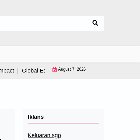
August 7, 2026
ct |
Global Earthquake: Impact and International Respo
Iklans
Keluaran sgp