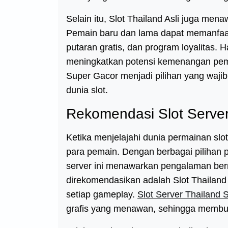
Selain itu, Slot Thailand Asli juga me
Pemain baru dan lama dapat memanfaatk
putaran gratis, dan program loyalitas. 
meningkatkan potensi kemenangan pema
Super Gacor menjadi pilihan yang wajib 
dunia slot.
Rekomendasi Slot Server
Ketika menjelajahi dunia permainan slot
para pemain. Dengan berbagai pilihan 
server ini menawarkan pengalaman berm
direkomendasikan adalah Slot Thailand 
setiap gameplay.
Slot Server Thailand 
grafis yang menawan, sehingga membua