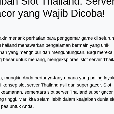
iban Slot Thailand: Serve
acor yang Wajib Dicoba!
makin menarik perhatian para penggemar game di seluruh
ot Thailand menawarkan pengalaman bermain yang unik
inan yang menghibur dan menguntungkan. Bagi mereka
 besar untuk menang, mengeksplorasi slot server Thai
a, mungkin Anda bertanya-tanya mana yang paling laya
konsep slot server Thailand asli dan super gacor. Slot
 keamanan, sementara slot server Thailand super gacor
tinggi. Mari kita selami lebih dalam keajaiban dunia sl
 pas untuk Anda.