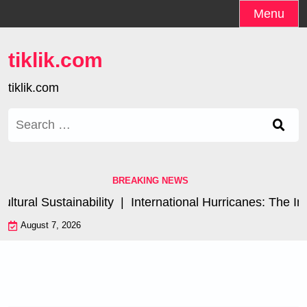
Skip
Menu
to
content
tiklik.com
tiklik.com
Search
for:
BREAKING NEWS
ral Sustainability |
International Hurricanes: The Impa
August 7, 2026