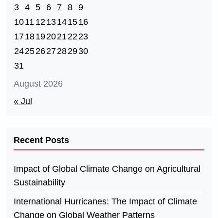
3
4
5
6
7
8
9
10
11
12
13
14
15
16
17
18
19
20
21
22
23
24
25
26
27
28
29
30
31
August 2026
« Jul
Recent Posts
Impact of Global Climate Change on Agricultural
Sustainability
International Hurricanes: The Impact of Climate
Change on Global Weather Patterns