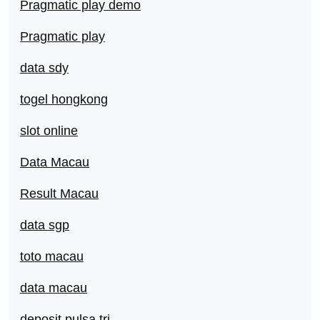
Pragmatic play demo
Pragmatic play
data sdy
togel hongkong
slot online
Data Macau
Result Macau
data sgp
toto macau
data macau
deposit pulsa tri