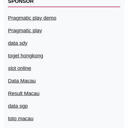
SPONSOR
Pragmatic play demo
Pragmatic play
data sdy
togel hongkong
slot online
Data Macau
Result Macau
data sgp
toto macau