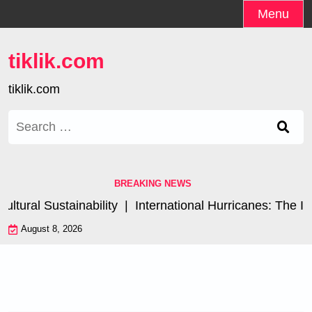
Skip
Menu
to
content
tiklik.com
tiklik.com
Search
for:
BREAKING NEWS
ral Sustainability |
International Hurricanes: The Impa
August 8, 2026