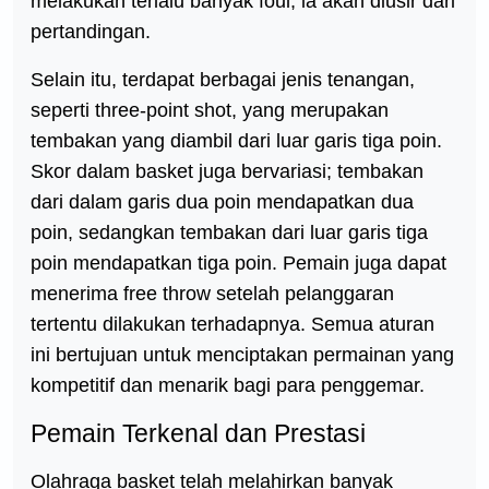
melakukan terlalu banyak foul, ia akan diusir dari
pertandingan.
Selain itu, terdapat berbagai jenis tenangan,
seperti three-point shot, yang merupakan
tembakan yang diambil dari luar garis tiga poin.
Skor dalam basket juga bervariasi; tembakan
dari dalam garis dua poin mendapatkan dua
poin, sedangkan tembakan dari luar garis tiga
poin mendapatkan tiga poin. Pemain juga dapat
menerima free throw setelah pelanggaran
tertentu dilakukan terhadapnya. Semua aturan
ini bertujuan untuk menciptakan permainan yang
kompetitif dan menarik bagi para penggemar.
Pemain Terkenal dan Prestasi
Olahraga basket telah melahirkan banyak