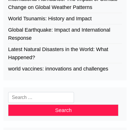
Change on Global Weather Patterns
World Tsunamis: History and Impact
Global Earthquake: Impact and International
Response
Latest Natural Disasters in the World: What
Happened?
world vaccines: innovations and challenges
Search
for: