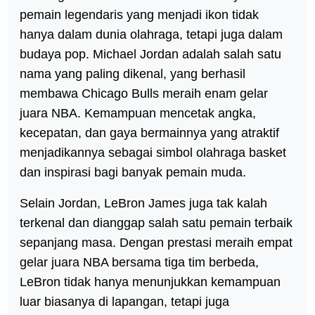
pemain legendaris yang menjadi ikon tidak
hanya dalam dunia olahraga, tetapi juga dalam
budaya pop. Michael Jordan adalah salah satu
nama yang paling dikenal, yang berhasil
membawa Chicago Bulls meraih enam gelar
juara NBA. Kemampuan mencetak angka,
kecepatan, dan gaya bermainnya yang atraktif
menjadikannya sebagai simbol olahraga basket
dan inspirasi bagi banyak pemain muda.
Selain Jordan, LeBron James juga tak kalah
terkenal dan dianggap salah satu pemain terbaik
sepanjang masa. Dengan prestasi meraih empat
gelar juara NBA bersama tiga tim berbeda,
LeBron tidak hanya menunjukkan kemampuan
luar biasanya di lapangan, tetapi juga