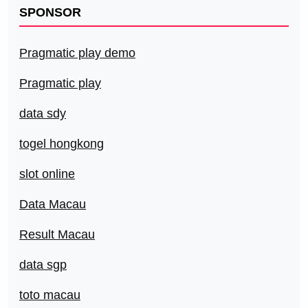
SPONSOR
Pragmatic play demo
Pragmatic play
data sdy
togel hongkong
slot online
Data Macau
Result Macau
data sgp
toto macau