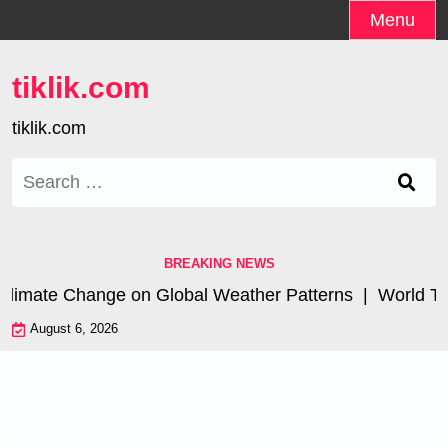
Skip
Menu
to
content
tiklik.com
tiklik.com
Search
for:
BREAKING NEWS
limate Change on Global Weather Patterns |
World Tsuna
August 6, 2026