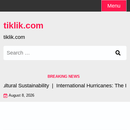
Skip
Menu
to
content
tiklik.com
tiklik.com
Search
for:
BREAKING NEWS
ral Sustainability |
International Hurricanes: The Impa
August 8, 2026