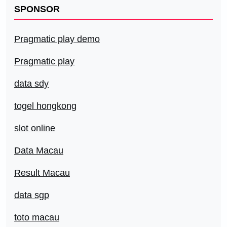
SPONSOR
Pragmatic play demo
Pragmatic play
data sdy
togel hongkong
slot online
Data Macau
Result Macau
data sgp
toto macau