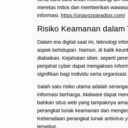
meretas mitos dan memberikan wawasan
informasi.
https://unavozparadios.com/
Risiko Keamanan dalam T
Dalam era digital saat ini, teknologi 
aspek kehidupan. Namun, di balik keunt
diabaikan. Kejahatan siber, seperti per
penjahat cyber dapat mengakses infor
signifikan bagi individu serta organisasi.
Salah satu risiko utama adalah serang
informasi berharga. Malware dapat menyeb
bahkan situs web yang tampaknya aman.
perangkat lunak keamanan dan mengedu
Keberadaan perangkat lunak antivirus 
tersebut.