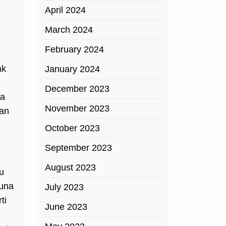
April 2024
March 2024
February 2024
ak
January 2024
December 2023
sa
November 2023
nan
October 2023
September 2023
August 2023
u
guna
July 2023
ti
June 2023