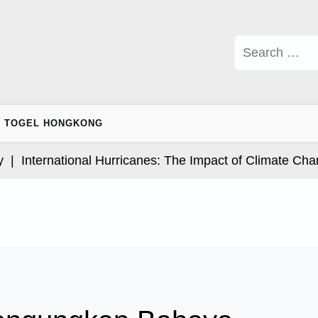
Search
for:
TOGEL HONGKONG
nternational Hurricanes: The Impact of Climate Change