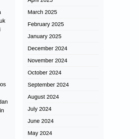
April 2025
a
March 2025
tuk
February 2025
i
January 2025
g
December 2024
November 2024
October 2024
tos
September 2024
August 2024
dan
July 2024
in
June 2024
May 2024