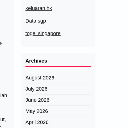
keluaran hk
Data sgp
togel singapore
i-
Archives
August 2026
July 2026
lah
June 2026
May 2026
ut,
April 2026
k