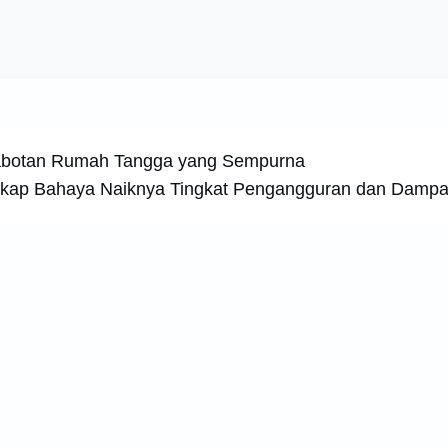
abotan Rumah Tangga yang Sempurna
ap Bahaya Naiknya Tingkat Pengangguran dan Damp