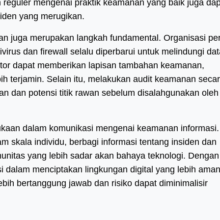
an reguler mengenai praktik keamanan yang baik juga da
siden yang merugikan.
n juga merupakan langkah fundamental. Organisasi per
rus dan firewall selalu diperbarui untuk melindungi dat
faktor dapat memberikan lapisan tambahan keamanan,
bih terjamin. Selain itu, melakukan audit keamanan seca
an dan potensi titik rawan sebelum disalahgunakan oleh
bukaan dalam komunikasi mengenai keamanan informasi.
m skala individu, berbagi informasi tentang insiden dan
nitas yang lebih sadar akan bahaya teknologi. Dengan
usi dalam menciptakan lingkungan digital yang lebih aman
bih bertanggung jawab dan risiko dapat diminimalisir