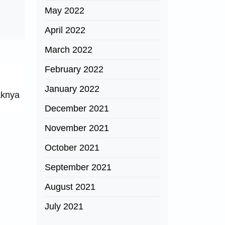
May 2022
April 2022
March 2022
February 2022
January 2022
aknya
December 2021
November 2021
October 2021
September 2021
August 2021
July 2021