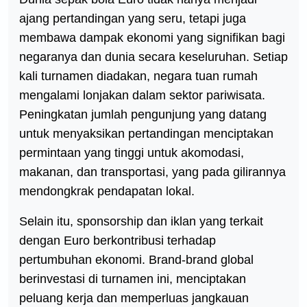
ajang pertandingan yang seru, tetapi juga
membawa dampak ekonomi yang signifikan bagi
negaranya dan dunia secara keseluruhan. Setiap
kali turnamen diadakan, negara tuan rumah
mengalami lonjakan dalam sektor pariwisata.
Peningkatan jumlah pengunjung yang datang
untuk menyaksikan pertandingan menciptakan
permintaan yang tinggi untuk akomodasi,
makanan, dan transportasi, yang pada gilirannya
mendongkrak pendapatan lokal.
Selain itu, sponsorship dan iklan yang terkait
dengan Euro berkontribusi terhadap
pertumbuhan ekonomi. Brand-brand global
berinvestasi di turnamen ini, menciptakan
peluang kerja dan memperluas jangkauan