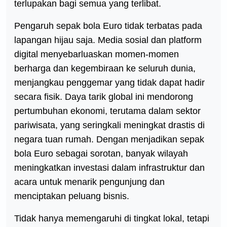
terlupakan bagi semua yang terlibat.
Pengaruh sepak bola Euro tidak terbatas pada
lapangan hijau saja. Media sosial dan platform
digital menyebarluaskan momen-momen
berharga dan kegembiraan ke seluruh dunia,
menjangkau penggemar yang tidak dapat hadir
secara fisik. Daya tarik global ini mendorong
pertumbuhan ekonomi, terutama dalam sektor
pariwisata, yang seringkali meningkat drastis di
negara tuan rumah. Dengan menjadikan sepak
bola Euro sebagai sorotan, banyak wilayah
meningkatkan investasi dalam infrastruktur dan
acara untuk menarik pengunjung dan
menciptakan peluang bisnis.
Tidak hanya memengaruhi di tingkat lokal, tetapi