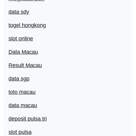
data sdy
togel hongkong
slot online
Data Macau
Result Macau
data sgp
toto macau
data macau
deposit pulsa tri
slot pulsa