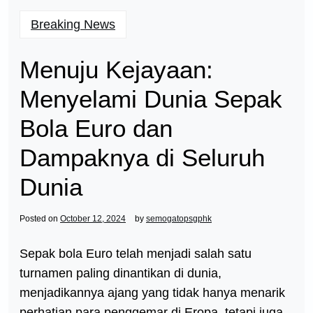
Breaking News
Menuju Kejayaan:
Menyelami Dunia Sepak
Bola Euro dan
Dampaknya di Seluruh
Dunia
Posted on
October 12, 2024
by
semogatopsgphk
Sepak bola Euro telah menjadi salah satu
turnamen paling dinantikan di dunia,
menjadikannya ajang yang tidak hanya menarik
perhatian para penggemar di Eropa, tetapi juga