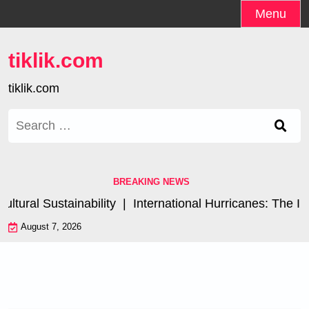
Skip
Menu
to
content
tiklik.com
tiklik.com
Search
for:
BREAKING NEWS
ural Sustainability |
International Hurricanes: The Imp
August 7, 2026