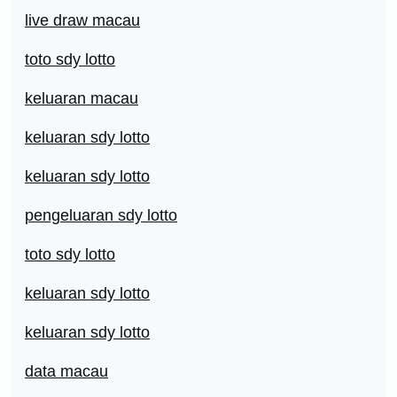
live draw macau
toto sdy lotto
keluaran macau
keluaran sdy lotto
keluaran sdy lotto
pengeluaran sdy lotto
toto sdy lotto
keluaran sdy lotto
keluaran sdy lotto
data macau