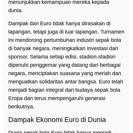
menunjukkan kemampuan mereka kepada
dunia.
Dampak dari Euro tidak hanya dirasakan di
lapangan, tetapi juga di luar lapangan. Turnamen
ini mendorong pertumbuhan industri sepak bola
di banyak negara, meningkatkan investasi dan
sponsor. Selama setiap edisi, stadion-stadion
dipenuhi penggemar yang datang dari berbagai
negara, menciptakan suasana yang meriah dan
menguatkan solidaritas antar bangsa. Euro telah
menjadi bagian integral dari budaya sepak bola
Eropa dan terus mempengaruhi generasi
berikutnya.
Dampak Ekonomi Euro di Dunia
Dunia sepak bola Euro tidak hanya menjadi