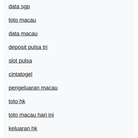
data sgp
toto macau
data macau
deposit pulsa tri
slot pulsa
cintatogel
pengeluaran macau
toto hk
toto macau hari ini
keluaran hk