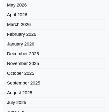
May 2026
April 2026
March 2026
February 2026
January 2026
December 2025
November 2025
October 2025
September 2025
August 2025
July 2025