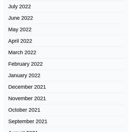
July 2022
June 2022
May 2022
April 2022
March 2022
February 2022
January 2022
December 2021
November 2021
October 2021
September 2021