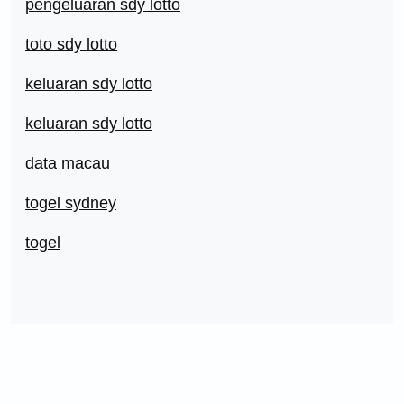
pengeluaran sdy lotto
toto sdy lotto
keluaran sdy lotto
keluaran sdy lotto
data macau
togel sydney
togel