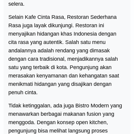
selera.
Selain Kafe Cinta Rasa, Restoran Sederhana
Rasa juga layak dikunjungi. Restoran ini
menyajikan hidangan khas Indonesia dengan
cita rasa yang autentik. Salah satu menu
andalannya adalah rendang yang dimasak
dengan cara tradisional, menjadikannya salah
satu yang terbaik di kota. Pengunjung akan
merasakan kenyamanan dan kehangatan saat
menikmati hidangan yang disajikan dengan
penuh cinta.
Tidak ketinggalan, ada juga Bistro Modern yang
menawarkan berbagai makanan fusion yang
menggoda. Dengan konsep open kitchen,
pengunjung bisa melihat langsung proses