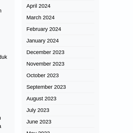
April 2024
n
March 2024
February 2024
January 2024
December 2023
duk
November 2023
October 2023
September 2023
August 2023
July 2023
n
June 2023
a