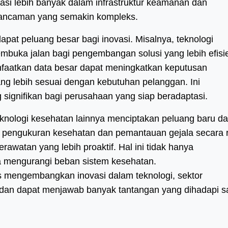
asi lebih banyak dalam infrastruktur keamanan dan
 ancaman yang semakin kompleks.
dapat peluang besar bagi inovasi. Misalnya, teknologi
embuka jalan bagi pengembangan solusi yang lebih efisi
faatkan data besar dapat meningkatkan keputusan
ng lebih sesuai dengan kebutuhan pelanggan. Ini
ignifikan bagi perusahaan yang siap beradaptasi.
eknologi kesehatan lainnya menciptakan peluang baru d
pengukuran kesehatan dan pemantauan gejala secara r
awatan yang lebih proaktif. Hal ini tidak hanya
ga mengurangi beban sistem kesehatan.
 mengembangkan inovasi dalam teknologi, sektor
dan dapat menjawab banyak tantangan yang dihadapi s