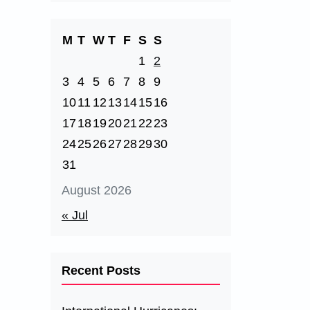
M
T
W
T
F
S
S
1
2
3
4
5
6
7
8
9
10
11
12
13
14
15
16
17
18
19
20
21
22
23
24
25
26
27
28
29
30
31
August 2026
« Jul
Recent Posts