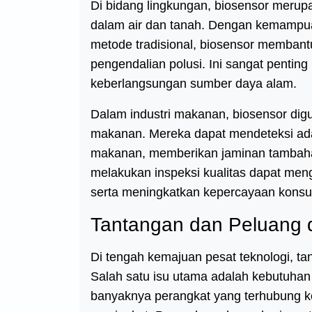
Di bidang lingkungan, biosensor merupa
dalam air dan tanah. Dengan kemampua
metode tradisional, biosensor membant
pengendalian polusi. Ini sangat penti
keberlangsungan sumber daya alam.
Dalam industri makanan, biosensor di
makanan. Mereka dapat mendeteksi ada
makanan, memberikan jaminan tambah
melakukan inspeksi kualitas dapat meng
serta meningkatkan kepercayaan kons
Tantangan dan Peluang 
Di tengah kemajuan pesat teknologi, ta
Salah satu isu utama adalah kebutuhan
banyaknya perangkat yang terhubung ke 