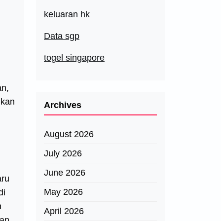
keluaran hk
Data sgp
togel singapore
an,
hkan
Archives
August 2026
July 2026
June 2026
aru
May 2026
di
n
April 2026
dan