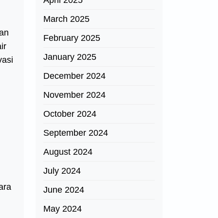
April 2025
March 2025
nan
February 2025
ir
January 2025
vasi
December 2024
November 2024
October 2024
September 2024
August 2024
July 2024
ara
June 2024
May 2024