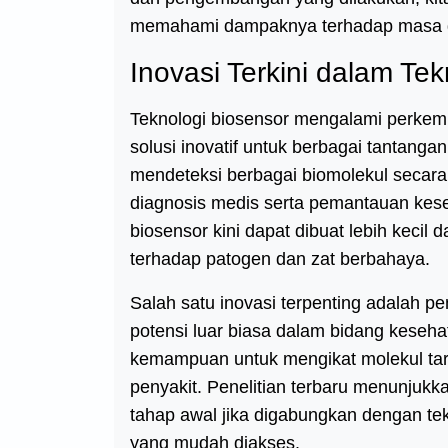
memahami dampaknya terhadap masa 
Inovasi Terkini dalam Te
Teknologi biosensor mengalami perkem
solusi inovatif untuk berbagai tantang
mendeteksi berbagai biomolekul secara
diagnosis medis serta pemantauan kese
biosensor kini dapat dibuat lebih kecil 
terhadap patogen dan zat berbahaya.
Salah satu inovasi terpenting adalah 
potensi luar biasa dalam bidang kesehat
kemampuan untuk mengikat molekul targ
penyakit. Penelitian terbaru menunjuk
tahap awal jika digabungkan dengan tekn
yang mudah diakses.