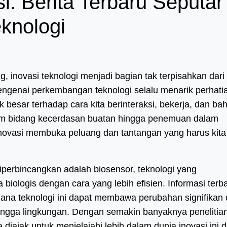
i: Berita Terbaru Seputar
knologi
, inovasi teknologi menjadi bagian tak terpisahkan dari
mengenai perkembangan teknologi selalu menarik perhati
besar terhadap cara kita berinteraksi, bekerja, dan ba
m bidang kecerdasan buatan hingga penemuan dalam
inovasi membuka peluang dan tantangan yang harus kita
iperbincangkan adalah biosensor, teknologi yang
biologis dengan cara yang lebih efisien. Informasi terb
na teknologi ini dapat membawa perubahan signifikan 
hingga lingkungan. Dengan semakin banyaknya penelitia
diajak untuk menjelajahi lebih dalam dunia inovasi ini 