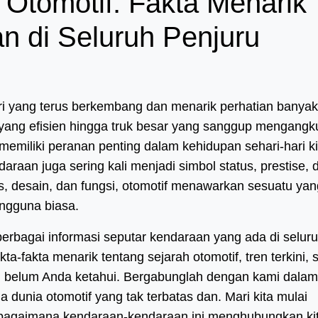
 Otomotif: Fakta Menarik
n di Seluruh Penjuru
tri yang terus berkembang dan menarik perhatian banyak
il yang efisien hingga truk besar yang sanggup mengangk
memiliki peranan penting dalam kehidupan sehari-hari ki
daraan juga sering kali menjadi simbol status, prestise, 
s, desain, dan fungsi, otomotif menawarkan sesuatu yan
ngguna biasa.
i berbagai informasi seputar kendaraan yang ada di selur
-fakta menarik tentang sejarah otomotif, tren terkini, s
n belum Anda ketahui. Bergabunglah dengan kami dalam
 dunia otomotif yang tak terbatas dan. Mari kita mulai
 bagaimana kendaraan-kendaraan ini menghubungkan ki