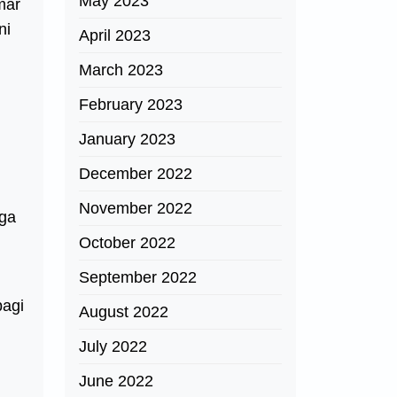
May 2023
mar
ni
April 2023
March 2023
February 2023
January 2023
December 2022
November 2022
gga
October 2022
September 2022
bagi
August 2022
July 2022
June 2022