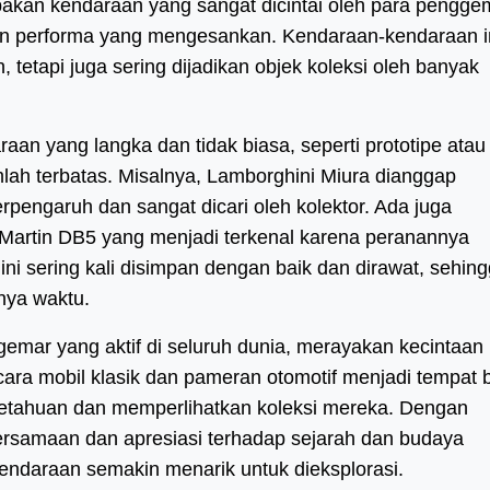
upakan kendaraan yang sangat dicintai oleh para pengge
 dan performa yang mengesankan. Kendaraan-kendaraan i
, tetapi juga sering dijadikan objek koleksi oleh banyak
aan yang langka dan tidak biasa, seperti prototipe atau
lah terbatas. Misalnya, Lamborghini Miura dianggap
erpengaruh dan sangat dicari oleh kolektor. Ada juga
n Martin DB5 yang menjadi terkenal karena peranannya
ini sering kali disimpan dengan baik dan dirawat, sehin
nnya waktu.
emar yang aktif di seluruh dunia, merayakan kecintaan
ara mobil klasik dan pameran otomotif menjadi tempat 
ngetahuan dan memperlihatkan koleksi mereka. Dengan
ersamaan dan apresiasi terhadap sejarah dan budaya
kendaraan semakin menarik untuk dieksplorasi.