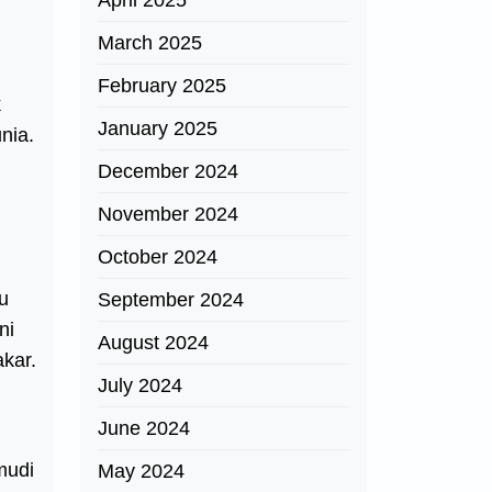
April 2025
March 2025
February 2025
k
January 2025
nia.
December 2024
November 2024
October 2024
u
September 2024
ni
August 2024
kar.
July 2024
June 2024
mudi
May 2024