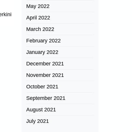
May 2022
rkini
April 2022
March 2022
February 2022
January 2022
December 2021
November 2021
October 2021
September 2021
August 2021
July 2021