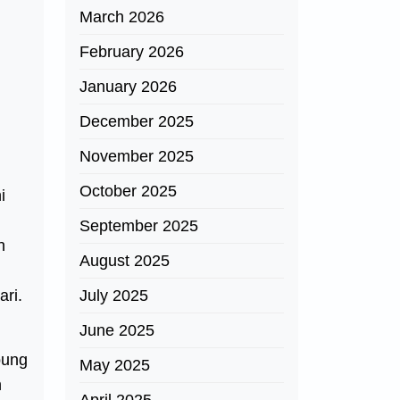
March 2026
February 2026
u
January 2026
December 2025
November 2025
October 2025
i
September 2025
n
August 2025
ri.
July 2025
June 2025
bung
May 2025
h