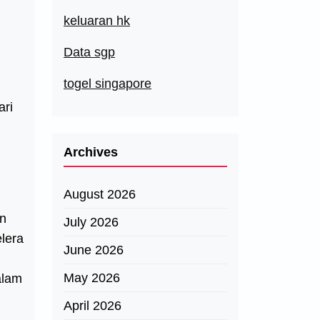
keluaran hk
Data sgp
togel singapore
ari
Archives
August 2026
an
July 2026
lera
June 2026
May 2026
alam
April 2026