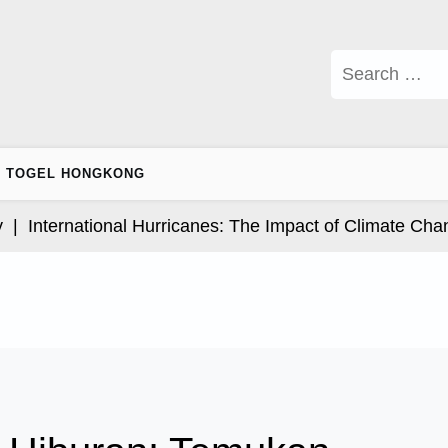
Search
for:
TOGEL HONGKONG
nternational Hurricanes: The Impact of Climate Change