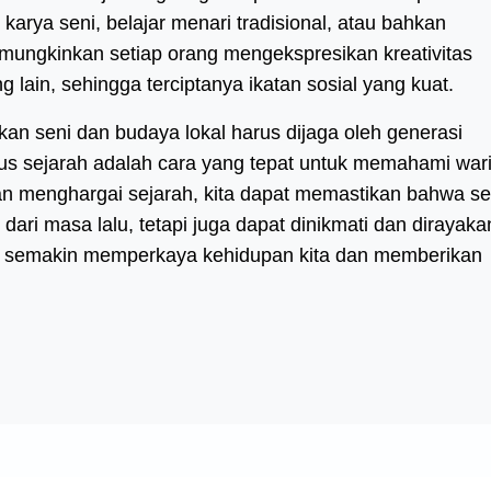
arya seni, belajar menari tradisional, atau bahkan
memungkinkan setiap orang mengekspresikan kreativitas
 lain, sehingga terciptanya ikatan sosial yang kuat.
kan seni dan budaya lokal harus dijaga oleh generasi
us sejarah adalah cara yang tepat untuk memahami war
 menghargai sejarah, kita dapat memastikan bahwa se
ari masa lalu, tetapi juga dapat dinikmati dan dirayaka
a semakin memperkaya kehidupan kita dan memberikan