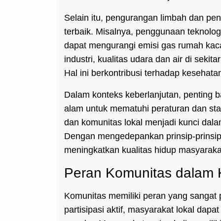
Selain itu, pengurangan limbah dan pe
terbaik. Misalnya, penggunaan teknolog
dapat mengurangi emisi gas rumah kac
industri, kualitas udara dan air di seki
Hal ini berkontribusi terhadap kesehat
Dalam konteks keberlanjutan, penting b
alam untuk mematuhi peraturan dan stan
dan komunitas lokal menjadi kunci dala
Dengan mengedepankan prinsip-prinsip in
meningkatkan kualitas hidup masyaraka
Peran Komunitas dalam 
Komunitas memiliki peran yang sangat 
partisipasi aktif, masyarakat lokal da