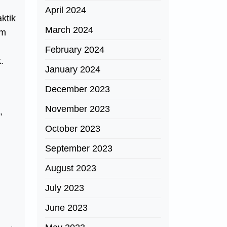
April 2024
ktik
March 2024
am
February 2024
.
January 2024
December 2023
November 2023
,
October 2023
September 2023
August 2023
July 2023
June 2023