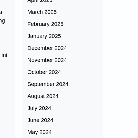
April 2025
a
March 2025
ng
February 2025
January 2025
December 2024
ini
November 2024
October 2024
September 2024
August 2024
July 2024
June 2024
May 2024