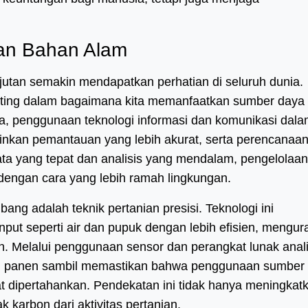
aan Bahan Alam
utan semakin mendapatkan perhatian di seluruh dunia.
nting dalam bagaimana kita memanfaatkan sumber daya
ya, penggunaan teknologi informasi dan komunikasi dal
kan pemantauan yang lebih akurat, serta perencanaa
ata yang tepat dan analisis yang mendalam, pengelolaan
n dengan cara yang lebih ramah lingkungan.
ng adalah teknik pertanian presisi. Teknologi ini
ut seperti air dan pupuk dengan lebih efisien, mengur
. Melalui penggunaan sensor dan perangkat lunak analit
sil panen sambil memastikan bahwa penggunaan sumber
t dipertahankan. Pendekatan ini tidak hanya meningkat
k karbon dari aktivitas pertanian.