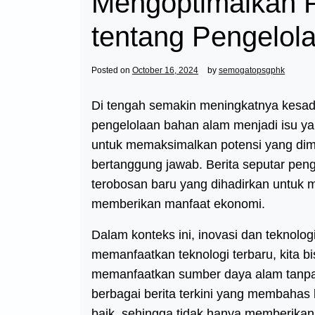
Mengoptimalkan Po
tentang Pengelol
Posted on
October 16, 2024
by
semogatopsgphk
Di tengah semakin meningkatnya kesad
pengelolaan bahan alam menjadi isu yang
untuk memaksimalkan potensi yang dimi
bertanggung jawab. Berita seputar pen
terobosan baru yang dihadirkan untuk 
memberikan manfaat ekonomi.
Dalam konteks ini, inovasi dan teknol
memanfaatkan teknologi terbaru, kita 
memanfaatkan sumber daya alam tanpa 
berbagai berita terkini yang membahas 
baik, sehingga tidak hanya memberikan