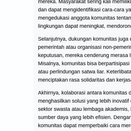
mereka. Masyarakat sering kali memil
dan dapat mengidentifikasi cara-cara y
mengedukasi anggota komunitas tentang
lingkungan dapat meningkat, mendorong
Selanjutnya, dukungan komunitas juga d
pemerintah atau organisasi non-pemerin
keputusan, mereka cenderung merasa le
Misalnya, komunitas bisa berpartisipas
atau perlindungan satwa liar. Keterliba
menciptakan rasa solidaritas dan kerj
Akhirnya, kolaborasi antara komunitas
menghasilkan solusi yang lebih inovatif
sektor swasta atau lembaga akademis
sumber daya yang lebih efisien. Denga
komunitas dapat memperbaiki cara mer