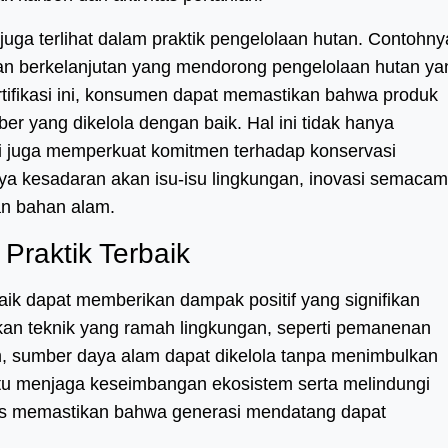
uga terlihat dalam praktik pengelolaan hutan. Contohny
utan berkelanjutan yang mendorong pengelolaan hutan ya
ifikasi ini, konsumen dapat memastikan bahwa produk
r yang dikelola dengan baik. Hal ini tidak hanya
 juga memperkuat komitmen terhadap konservasi
ya kesadaran akan isu-isu lingkungan, inovasi semacam 
an bahan alam.
Praktik Terbaik
aik dapat memberikan dampak positif yang signifikan
an teknik yang ramah lingkungan, seperti pemanenan
em, sumber daya alam dapat dikelola tanpa menimbulkan
tu menjaga keseimbangan ekosistem serta melindungi
us memastikan bahwa generasi mendatang dapat