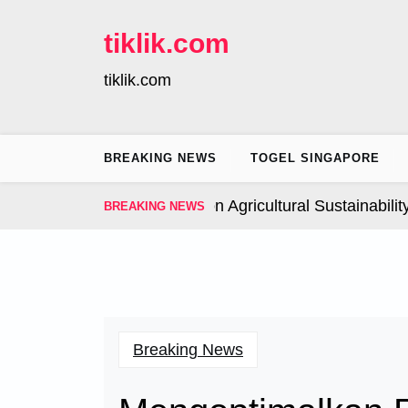
Skip
to
tiklik.com
content
tiklik.com
BREAKING NEWS
TOGEL SINGAPORE
Global Climate Change on Agricultural Sustainability |
I
BREAKING NEWS
Breaking News