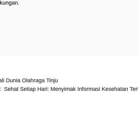
gkungan.
i Dunia Olahraga Tinju
:
Sehat Setiap Hari: Menyimak Informasi Kesehatan Ter