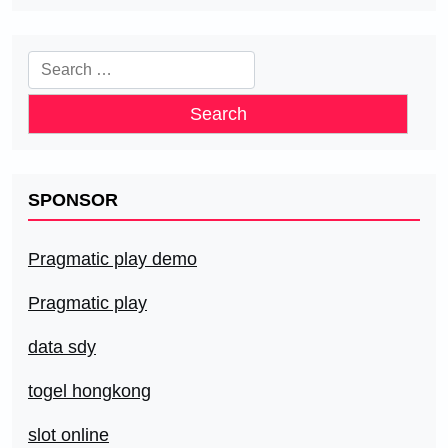
Search
for:
SPONSOR
Pragmatic play demo
Pragmatic play
data sdy
togel hongkong
slot online