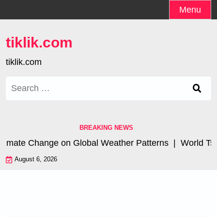
Skip
Menu
to
content
tiklik.com
tiklik.com
Search
for:
BREAKING NEWS
imate Change on Global Weather Patterns |
World Tsuna
August 6, 2026