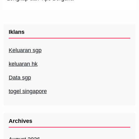
Iklans
Keluaran sgp
keluaran hk
Data sgp
togel singapore
Archives