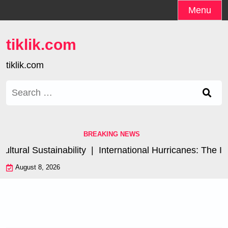
Skip
Menu
to
content
tiklik.com
tiklik.com
Search
for:
BREAKING NEWS
ral Sustainability |
International Hurricanes: The Impa
August 8, 2026