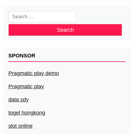
Search
for:
SPONSOR
Pragmatic play demo
Pragmatic play
data sdy
togel hongkong
slot online