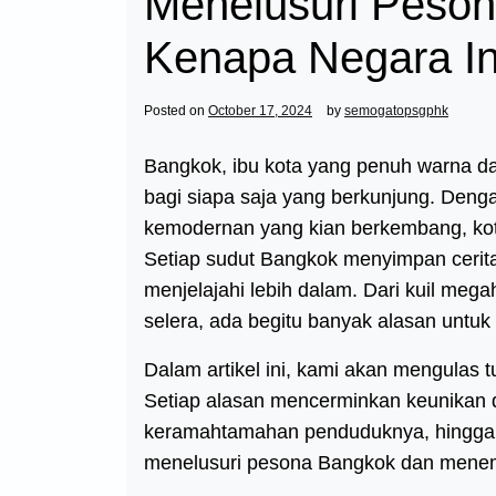
Menelusuri Peson
Kenapa Negara In
Posted on
October 17, 2024
by
semogatopsgphk
Bangkok, ibu kota yang penuh warna d
bagi siapa saja yang berkunjung. Den
kemodernan yang kian berkembang, kota
Setiap sudut Bangkok menyimpan cerit
menjelajahi lebih dalam. Dari kuil meg
selera, ada begitu banyak alasan untu
Dalam artikel ini, kami akan mengulas
Setiap alasan mencerminkan keunikan da
keramahtamahan penduduknya, hingga 
menelusuri pesona Bangkok dan menemuk