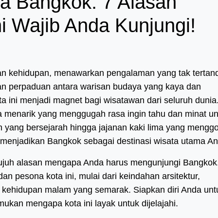
a Bangkok: 7 Alasan
i Wajib Anda Kunjungi!
an kehidupan, menawarkan pengalaman yang tak tertand
gan perpaduan antara warisan budaya yang kaya dan
 ini menjadi magnet bagi wisatawan dari seluruh dunia
a menarik yang menggugah rasa ingin tahu dan minat un
ah yang bersejarah hingga jajanan kaki lima yang mengg
k menjadikan Bangkok sebagai destinasi wisata utama An
 tujuh alasan mengapa Anda harus mengunjungi Bangkok
n pesona kota ini, mulai dari keindahan arsitektur,
kehidupan malam yang semarak. Siapkan diri Anda unt
an mengapa kota ini layak untuk dijelajahi.