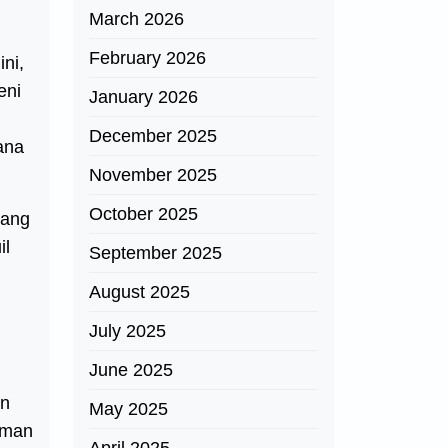
March 2026
February 2026
ni,
eni
January 2026
December 2025
ana
November 2025
October 2025
yang
il
September 2025
August 2025
July 2025
June 2025
an
May 2025
aman