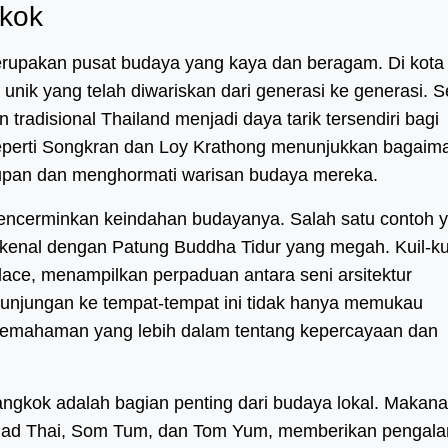
kok
erupakan pusat budaya yang kaya dan beragam. Di kota i
nik yang telah diwariskan dari generasi ke generasi. S
 tradisional Thailand menjadi daya tarik tersendiri bagi
al seperti Songkran dan Loy Krathong menunjukkan bagaim
pan dan menghormati warisan budaya mereka.
mencerminkan keindahan budayanya. Salah satu contoh 
ikenal dengan Patung Buddha Tidur yang megah. Kuil-ku
lace, menampilkan perpaduan antara seni arsitektur
 Kunjungan ke tempat-tempat ini tidak hanya memukau
 pemahaman yang lebih dalam tentang kepercayaan dan
Bangkok adalah bagian penting dari budaya lokal. Makan
i Pad Thai, Som Tum, dan Tom Yum, memberikan pengal