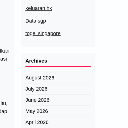
keluaran hk
Data sgp
togel singapore
atkan
kasi
Archives
August 2026
July 2026
June 2026
itu,
May 2026
adap
April 2026