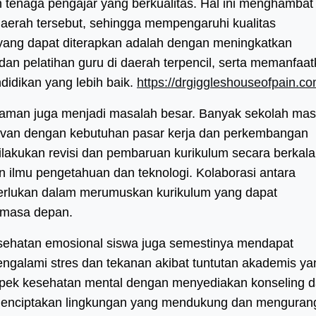
n tenaga pengajar yang berkualitas. Hal ini menghambat
daerah tersebut, sehingga mempengaruhi kualitas
 yang dapat diterapkan adalah dengan meningkatkan
an pelatihan guru di daerah terpencil, serta memanfaa
didikan yang lebih baik.
https://drgiggleshouseofpain.co
n zaman juga menjadi masalah besar. Banyak sekolah mas
evan dengan kebutuhan pasar kerja dan perkembangan
dilakukan revisi dan pembaruan kurikulum secara berkala
 ilmu pengetahuan dan teknologi. Kolaborasi antara
iperlukan dalam merumuskan kurikulum yang dapat
 masa depan.
esehatan emosional siswa juga semestinya mendapat
engalami stres dan tekanan akibat tuntutan akademis ya
aspek kesehatan mental dengan menyediakan konseling 
enciptakan lingkungan yang mendukung dan menguran