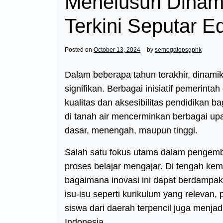
Menelusuri Dinami
Terkini Seputar E
Posted on
October 13, 2024
by
semogatopsgphk
Dalam beberapa tahun terakhir, dinami
signifikan. Berbagai inisiatif pemerin
kualitas dan aksesibilitas pendidikan b
di tanah air mencerminkan berbagai upa
dasar, menengah, maupun tinggi.
Salah satu fokus utama dalam pengemb
proses belajar mengajar. Di tengah ke
bagaimana inovasi ini dapat berdampak 
isu-isu seperti kurikulum yang relevan,
siswa dari daerah terpencil juga menjadi
Indonesia.