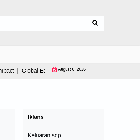
August 6, 2026
ct |
Global Earthquake: Impact and International Resp
Iklans
Keluaran sgp