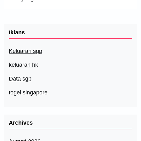
Iklans
Keluaran sgp
keluaran hk
Data sgp
togel singapore
Archives