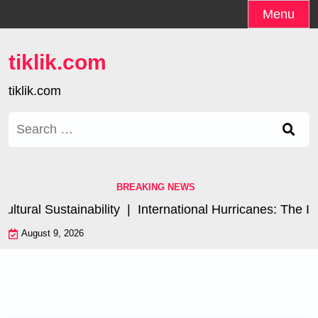
Skip
Menu
to
content
tiklik.com
tiklik.com
Search
for:
BREAKING NEWS
ral Sustainability |
International Hurricanes: The Impa
August 9, 2026