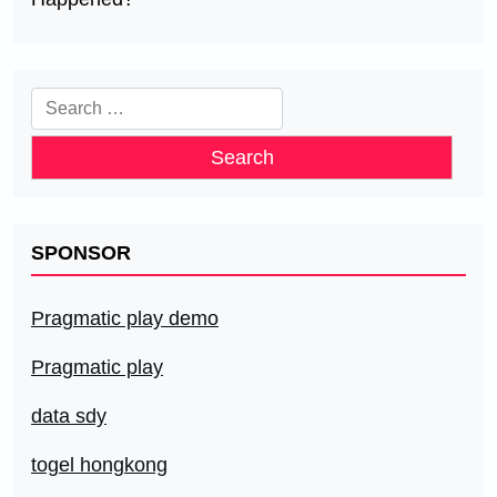
Search
for:
SPONSOR
Pragmatic play demo
Pragmatic play
data sdy
togel hongkong