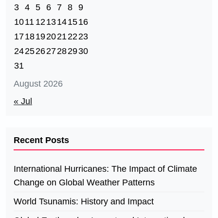
3
4
5
6
7
8
9
10
11
12
13
14
15
16
17
18
19
20
21
22
23
24
25
26
27
28
29
30
31
August 2026
« Jul
Recent Posts
International Hurricanes: The Impact of Climate
Change on Global Weather Patterns
World Tsunamis: History and Impact