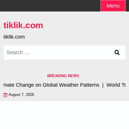
Skip
Menu
to
content
tiklik.com
tiklik.com
Search
for:
BREAKING NEWS
imate Change on Global Weather Patterns |
World Tsunam
August 7, 2026