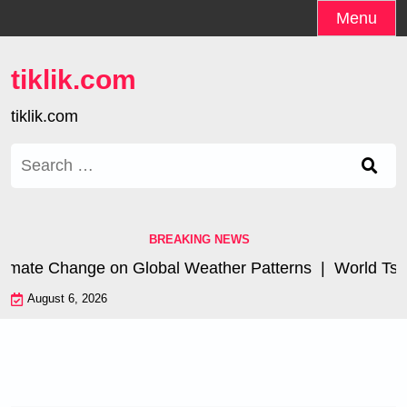
Skip
Menu
to
content
tiklik.com
tiklik.com
Search
for:
BREAKING NEWS
mate Change on Global Weather Patterns |
World Tsunami
August 6, 2026