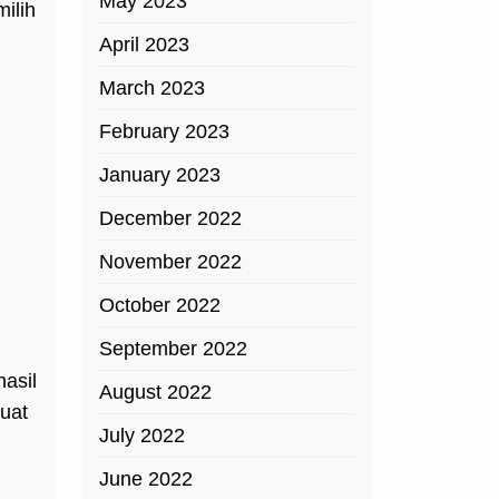
May 2023
ilih
April 2023
March 2023
February 2023
January 2023
December 2022
November 2022
October 2022
September 2022
hasil
August 2022
uat
July 2022
June 2022