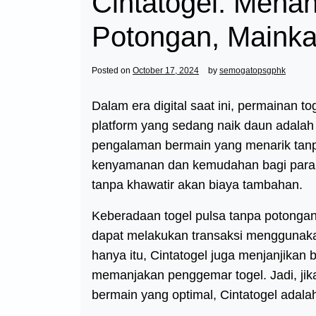
Cintatogel: Mena
Potongan, Mainka
Posted on
October 17, 2024
by
semogatopsgphk
Dalam era digital saat ini, permainan t
platform yang sedang naik daun adalah 
pengalaman bermain yang menarik tanp
kenyamanan dan kemudahan bagi para 
tanpa khawatir akan biaya tambahan.
Keberadaan togel pulsa tanpa potonga
dapat melakukan transaksi menggunakan 
hanya itu, Cintatogel juga menjanjikan
memanjakan penggemar togel. Jadi, ji
bermain yang optimal, Cintatogel adalah