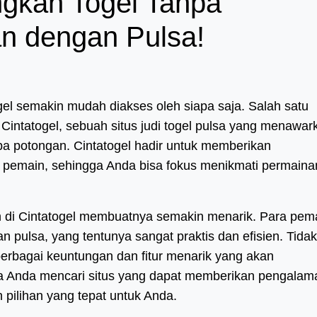
ngkan Togel Tanpa
n dengan Pulsa!
ogel semakin mudah diakses oleh siapa saja. Salah satu
Cintatogel, sebuah situs judi togel pulsa yang menawar
a potongan. Cintatogel hadir untuk memberikan
pemain, sehingga Anda bisa fokus menikmati permaina
n di Cintatogel membuatnya semakin menarik. Para pem
pulsa, yang tentunya sangat praktis dan efisien. Tidak
 berbagai keuntungan dan fitur menarik yang akan
ka Anda mencari situs yang dapat memberikan pengalam
 pilihan yang tepat untuk Anda.