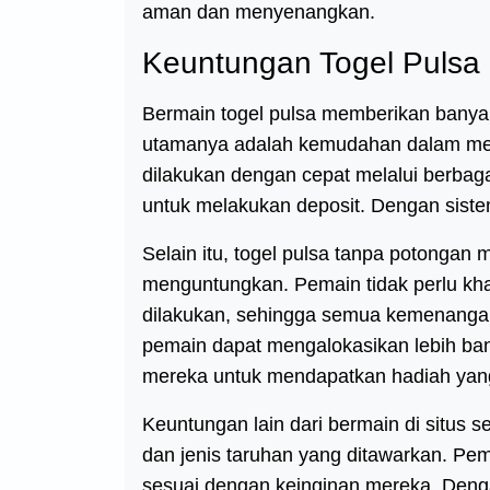
aman dan menyenangkan.
Keuntungan Togel Pulsa
Bermain togel pulsa memberikan banya
utamanya adalah kemudahan dalam mel
dilakukan dengan cepat melalui berbaga
untuk melakukan deposit. Dengan sistem 
Selain itu, togel pulsa tanpa potongan
menguntungkan. Pemain tidak perlu kha
dilakukan, sehingga semua kemenangan
pemain dapat mengalokasikan lebih ba
mereka untuk mendapatkan hadiah yang
Keuntungan lain dari bermain di situs 
dan jenis taruhan yang ditawarkan. Pem
sesuai dengan keinginan mereka. Denga