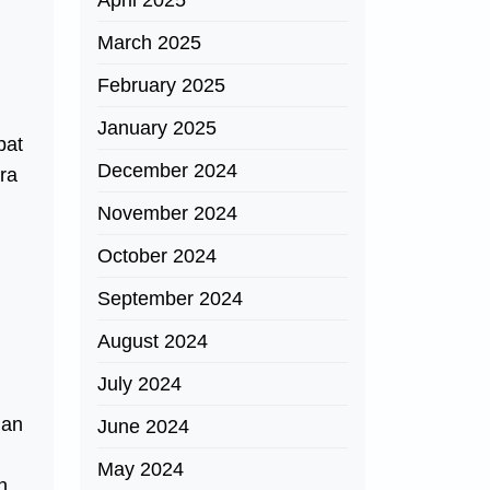
April 2025
March 2025
February 2025
January 2025
pat
December 2024
ra
November 2024
October 2024
September 2024
August 2024
July 2024
nan
June 2024
May 2024
h