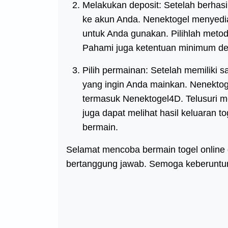
Melakukan deposit: Setelah berhasi
ke akun Anda. Nenektogel menyed
untuk Anda gunakan. Pilihlah meto
Pahami juga ketentuan minimum dep
Pilih permainan: Setelah memiliki s
yang ingin Anda mainkan. Nenektoge
termasuk Nenektogel4D. Telusuri me
juga dapat melihat hasil keluaran t
bermain.
Selamat mencoba bermain togel online 
bertanggung jawab. Semoga keberuntun