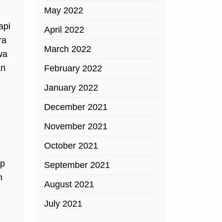
May 2022
api
April 2022
ra
March 2022
wa
an
February 2022
January 2022
December 2021
November 2021
October 2021
up
September 2021
n
August 2021
July 2021