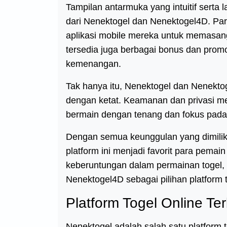
Tampilan antarmuka yang intuitif serta
dari Nenektogel dan Nenektogel4D. P
aplikasi mobile mereka untuk memasang 
tersedia juga berbagai bonus dan prom
kemenangan.
Tak hanya itu, Nenektogel dan Nenekt
dengan ketat. Keamanan dan privasi me
bermain dengan tenang dan fokus pada
Dengan semua keunggulan yang dimiliki
platform ini menjadi favorit para pemai
keberuntungan dalam permainan togel,
Nenektogel4D sebagai pilihan platform 
Platform Togel Online Te
Nenektogel adalah salah satu platform t