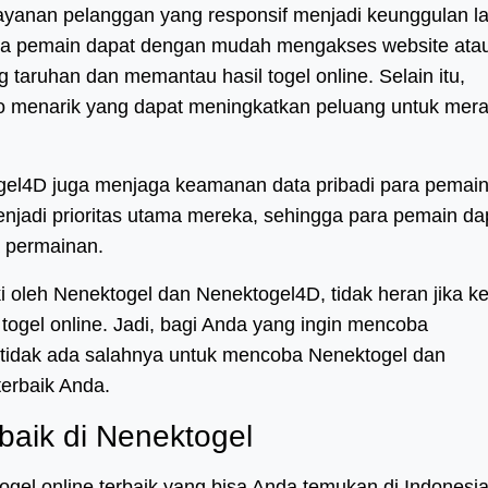
 layanan pelanggan yang responsif menjadi keunggulan la
ara pemain dapat dengan mudah mengakses website ata
taruhan dan memantau hasil togel online. Selain itu,
o menarik yang dapat meningkatkan peluang untuk mera
ogel4D juga menjaga keamanan data pribadi para pemai
njadi prioritas utama mereka, sehingga para pemain da
 permainan.
 oleh Nenektogel dan Nenektogel4D, tidak heran jika k
n togel online. Jadi, bagi Anda yang ingin mencoba
 tidak ada salahnya untuk mencoba Nenektogel dan
terbaik Anda.
rbaik di Nenektogel
ogel online terbaik yang bisa Anda temukan di Indonesia