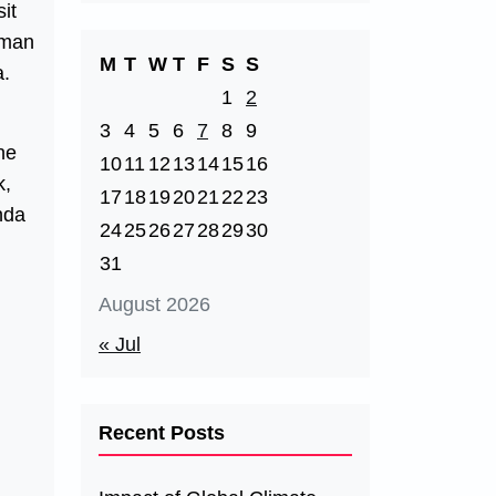
it
aman
M
T
W
T
F
S
S
a.
1
2
3
4
5
6
7
8
9
ne
10
11
12
13
14
15
16
k,
17
18
19
20
21
22
23
nda
24
25
26
27
28
29
30
31
August 2026
« Jul
Recent Posts