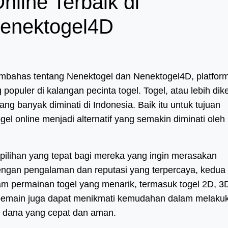
nline Terbaik di
Nenektogel4D
embahas tentang Nenektogel dan Nenektogel4D, platfor
g populer di kalangan pecinta togel. Togel, atau lebih dik
ng banyak diminati di Indonesia. Baik itu untuk tujuan
el online menjadi alternatif yang semakin diminati oleh
ilihan yang tepat bagi mereka yang ingin merasakan
Dengan pengalaman dan reputasi yang terpercaya, kedua
m permainan togel yang menarik, termasuk togel 2D, 3
a pemain juga dapat menikmati kemudahan dalam melaku
an dana yang cepat dan aman.